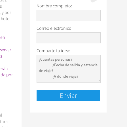
Nombre completo:
s
 y por
hotel.
Correo electrónico:
den
servar
Comparte tu idea:
os
berán
ada por
el
ltura