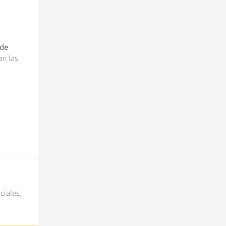
 de
an las
ciales,