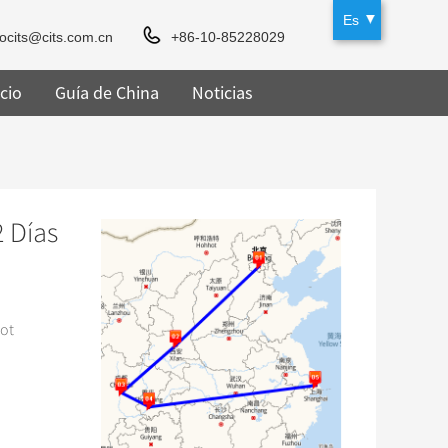
Es
rocits@cits.com.cn
+86-10-85228029
cio
Guía de China
Noticias
2 Días
pot