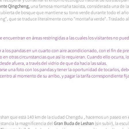
nte Qingcheng,
una famosa montaña taoísta, considerada una de la
cubierta de bosque que mantiene su tono verde durante todo el año,
g", que se traduce literalmente como "montaña verde". Traslado al 
e encuentran en áreas restringidas a las cuales los visitantes no pue
 a los pandas en un cuarto con aire acondicionado, con el fin de pre
 en otras circunstancias que así lo requieran. Cuando ello ocurra, l
sde afuera, a través del vidrio de que da hacia las salas.
marse una foto con los pandas y tener la oportunidad de tocarlos, de
entro al momento de su arribo, y pagar la tarifa correspondiente fij
eshan que está 140 km de la ciudad Chengdu , hacemos un paseo en 
istancia la magnificencia del
Gran Buda de Leshan
(sin subir), la escu