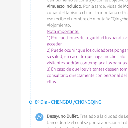
Almuerzo incluido
. Por la tarde, visita de
Mo
cunas del taoísmo chino. La montaña está 
eso recibe el nombre de montaña "Qingchen
Alojamiento.
Nota importante:
1) Por cuestiones de seguridad los pandas s
acceder.
2) Puede ocurrir que los cuidadores pongan
su salud, en caso de que haga mucho calor o
visitantes podrán contemplar a los pandas de
3) En caso de que los visitantes deseen to
consultarlo directamente con personal del c
ellos.
8º Día - CHENGDU /CHONGQING
Desayuno Buffet.
Traslado a la ciudad de L
barco desde el cual se podrá apreciar a la d