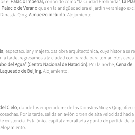
os el
Palacio Imperial,
conocido como “la Ciudad Prohibida”,
La Pla
l
Palacio de Verano
que en la antigüedad era el jardín veraniego exc
 Dinastía Qing.
Almuerzo incluido.
Alojamiento.
la
, espectacular y majestuosa obra arquitectónica, cuya historia se 
or la tarde, regresamos a la ciudad con parada para tomar fotos cerca
ubo del Agua” (Centro Nacional de Natación)
. Por la noche,
Cena de
 Laqueado de Beijing
. Alojamiento.
del Cielo
, donde los emperadores de las Dinastías Ming y Qing ofreci
 cosechas. Por la tarde, salida en avión o tren de alta velocidad hacia 
e existencia. Es la única capital amurallada y punto de partida de la
. Alojamiento.