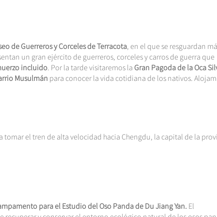
eo de Guerreros y Corceles de Terracot
a
, en el que se resguardan m
entan un gran ejército de guerreros, corceles y carros de guerra que
uerzo incluido
. Por la tarde visitaremos la
Gran Pagoda de la Oca Sil
arrio Musulmán
para conocer la vida cotidiana de los nativos. Alojam
a tomar el tren de alta velocidad hacia Chengdu, la capital de la prov
ampamento para el Estudio del Oso Panda de Du Jiang Yan.
El
 recuperar y conservar el entorno ecológico natural de los osos pan