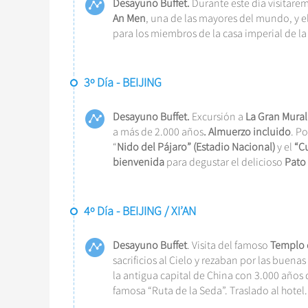
Desayuno Buffet.
Durante este día visitarem
An Men
, una de las mayores del mundo, y e
para los miembros de la casa imperial de la
3º Día - BEIJING
Desayuno Buffet.
Excursión a
La Gran Mural
a más de 2.000 años
. Almuerzo incluido
. P
“
Nido del Pájaro” (Estadio Nacional)
y el
“C
bienvenida
para degustar el delicioso
Pato
4º Día - BEIJING / XI’AN
Desayuno Buffet
. Visita del famoso
Templo 
sacrificios al Cielo y rezaban por las buenas
la antigua capital de China con 3.000 años d
famosa “Ruta de la Seda”. Traslado al hotel