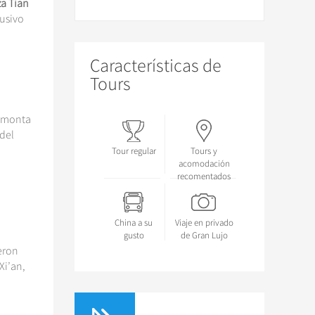
za Tian
lusivo
Características de
Tours
remonta
 del
Tour regular
Tours y
acomodación
recomentados
China a su
Viaje en privado
gusto
de Gran Lujo
eron
Xi’an,