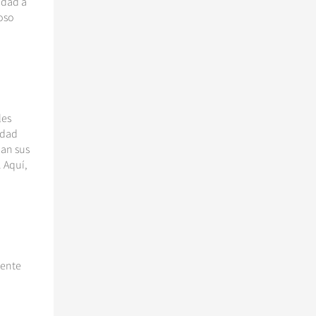
idad a
oso
les
udad
nan sus
 Aquí,
mente