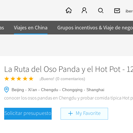
ibe
as
Viajes en China
Grupos incentivos & Viaje de nego
La Ruta del Oso Panda y el Hot Pot - 1
¡Bueno! (
0
comentarios)
Beijing - Xi’an - Chengdu - Chongqing - Shanghai
conocer los osos pandas en Chengdu y probar comida típica Hot 
Solicitar presupuesto
My Favorite