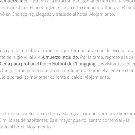
Almuerzo incl.
Traslado a la estación para tomar el tren de alta veloc
nte de China. El rió Yangtze se cruza esta ciudad montañosa. El fam
ó en Chongqing. Llegada y traslado al hotel. Alojamiento.
mosa por las esculturas rupestres que forman una serie de excepciona
e del siglo VII al XIV.
Almuerzo incluido.
Por la tarde, regreso a la ci
Cena para probar el t
ípico Hotpot de Chongqing.
Los visitantes coci
 y luego sumergen la comida en condimentos como el aceite de chile.
 lo que facilita mantener caliente el caldo. Alojamiento.
ra tomar el vuelo con destino a Shanghái, ciudad portuaria directa
 millones de habitantes. Es el mayor puerto, centro comercial y la
lado al hotel. Alojamiento.