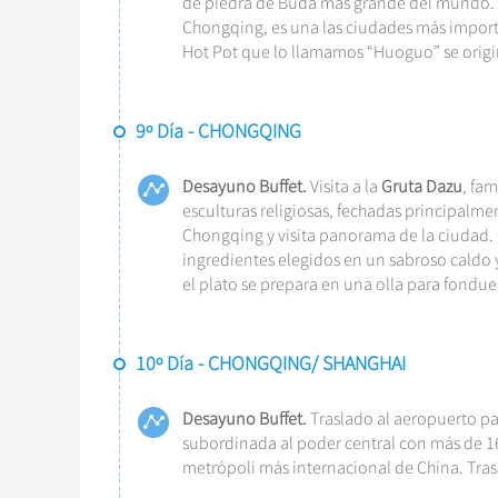
de piedra de Buda más grande del mundo.
Chongqing, es una las ciudades más importa
Hot Pot que lo llamamos “Huoguo” se origin
9º Día - CHONGQING
Desayuno Buffet.
Visita a la
Gruta Dazu
, fa
esculturas religiosas, fechadas principalment
Chongqing y visita panorama de la ciudad.
ingredientes elegidos en un sabroso caldo
el plato se prepara en una olla para fondue,
10º Día - CHONGQING/ SHANGHAI
Desayuno Buffet.
Traslado al aeropuerto pa
subordinada al poder central con más de 16
metrópoli más internacional de China. Tras