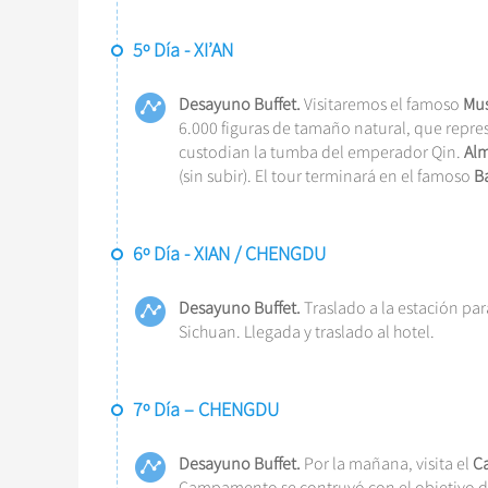
5º Día - XI’AN
Desayuno Buffet.
Visitaremos el famoso
Mus
6.000 figuras de tamaño natural, que repres
custodian la tumba del emperador Qin.
Alm
(sin subir). El tour terminará en el famoso
B
6º Día - XIAN / CHENGDU
Desayuno Buffet.
Traslado a la estación par
Sichuan. Llegada y traslado al hotel.
7º Día – CHENGDU
Desayuno Buffet.
Por la mañana, visita el
C
Campamento se contruyó con el objetivo de