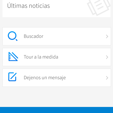
Impresión . Lago de Oeste
Últimas noticias
Ropa y Accesorios
Arquitectura
Otras cosas
Buscador
Tour a la medida
Dejenos un mensaje