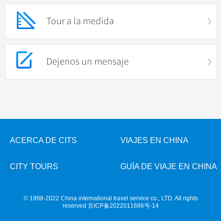
Costumbres folklóricos
+
+
Xi'an
Ferias
Espectáculos
Guilin
Tour a la medida
Artes
Sanya
Informaciones de ferias en China
Show de Acrobácia
+
Noticias
Suzhou
Fiestas tradicionales
Hangzhou
Show de Kongfu
Hangzhou
Músic, Danza & Ópera
Sobre destinos
Dejenos un mensaje
Guangzhou
Impresión . Sanjie Liu
"El Corazón de Beijing"
Gastronomía
Hongkong
Impresión . Lijiang
Newsletters
Todas las ciudades
Deporte y Entretenimiento
Más...
Impresión . Lago de Oeste
Sobre fiestas tradicionales & eventos
Ropa y Accesorios
Arquitectura
Attracciones
ACERCA DE CITS
VIAJES EN CHINA
Otras cosas
CITY TOURS
GUÍA DE VIAJE EN CHINA
© 1998-2022 China international travel service co., LTD. All rights
reserved
京ICP备2022011686号-14