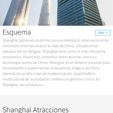
Costumbres folklóricos
+
+
Xi'an
Ferias
Espectáculos
Guilin
Artes
Sanya
Informaciones de ferias en China
Show de Acrobácia
+
Noticias
Suzhou
Fiestas tradicionales
Hangzhou
Show de Kongfu
Hangzhou
Músic, Danza & Ópera
Esquema
Sobre destinos
Guangzhou
Impresión . Sanjie Liu
Más
>
"El Corazón de Beijing"
Gastronomía
Shanghai (abreviatura de Hu), es una metrópoli internacional de
Hongkong
Impresión . Lijiang
Newsletters
Todas las ciudades
renombre internacional en el este de China. Situado en el
Deporte y Entretenimiento
Más...
Impresión . Lago de Oeste
estuario del río Yangtze, Shanghai sirve como el más influyente
Sobre fiestas tradicionales & eventos
Ropa y Accesorios
económico, financiero, comercio internacional, ciencia y
tecnología centro de China. Shanghai es un destino popular para
Arquitectura
Attracciones
los visitantes a experimentar el desarrollo mágico de China.
Además de su alto nivel de modernización, la atmósfera
Otras cosas
multicultural de la ciudad le confiere un glamour único. En
Shanghai, los turistas pu...
Shanghai Atracciones