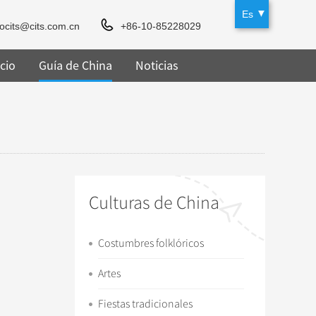
Es
rocits@cits.com.cn
+86-10-85228029
cio
Guía de China
Noticias
Culturas de China
Costumbres folklóricos
Artes
Fiestas tradicionales