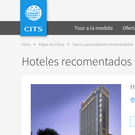
Tour a la medida
Ofert
Inicio
>
Viajes en China
>
Tours y acomodación recomentados
Hoteles recomentados
H