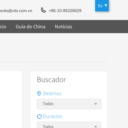
Es
rocits@cits.com.cn
+86-10-85228029
cio
Guía de China
Noticias
Buscador
Destinos
Duración
Todos