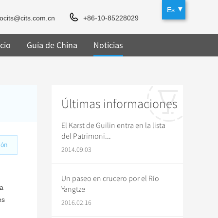
Es
rocits@cits.com.cn
+86-10-85228029
cio
Guía de China
Noticias
Últimas informaciones
El Karst de Guilin entra en la lista
del Patrimoni...
ión
2014.09.03
Un paseo en crucero por el Río
na
Yangtze
es
2016.02.16