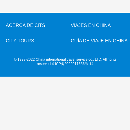
Costumbres folklóricos
+
+
Xi'an
Ferias
Espectáculos
Newsletters
Guilin
Artes
Sanya
Informaciones de ferias en China
Show de Acrobácia
Suzhou
Sobre fiestas tradicionales & eventos
Fiestas tradicionales
ACERCA DE CITS
VIAJES EN CHINA
Hangzhou
Show de Kongfu
Hangzhou
Músic, Danza & Ópera
Attracciones
Guangzhou
Impresión . Sanjie Liu
"El Corazón de Beijing"
CITY TOURS
GUÍA DE VIAJE EN CHINA
Gastronomía
Hongkong
Impresión . Lijiang
Todas las ciudades
Deporte y Entretenimiento
Más...
Impresión . Lago de Oeste
© 1998-2022 China international travel service co., LTD. All rights
reserved
京ICP备2022011686号-14
Ropa y Accesorios
Arquitectura
Otras cosas