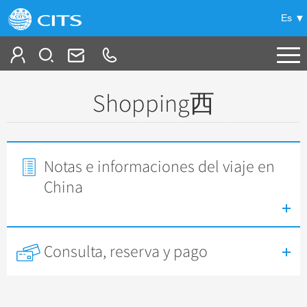
Es
Tour a la medida
Shopping西
Ofertas
+
Viajes en China
Notas e informaciones del viaje en
China
+
Grupos incentivos & Viaje de negocio
Tour regular
Parte A: Tierra Imperial-Itinerarios Clásicos
+
+
Guía de China
Tours y acomodación recomentados
Parte B: Otro Cielo de China-Itinerarios a la
Beijing
Consulta, reserva y pago
+
+
Noticias
China a su gusto
Guía de la ciudad
China Profunda
Shanghai
Beijing
Parte C: Armonía Suprema-Itinerarios Exóticos
+
Viaje en privado de Gran Lujo
Culturas de China
Sobre destinos
Guilin
Shanghai
Extensiones