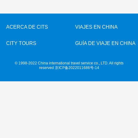
Costumbres folklóricos
+
+
Xi'an
Ferias
Espectáculos
Newsletters
Guilin
Artes
Sanya
Informaciones de ferias en China
Show de Acrobácia
Suzhou
Sobre fiestas tradicionales & eventos
Fiestas tradicionales
ACERCA DE CITS
VIAJES EN CHINA
Hangzhou
Show de Kongfu
Hangzhou
Músic, Danza & Ópera
Attracciones
Guangzhou
Impresión . Sanjie Liu
"El Corazón de Beijing"
CITY TOURS
GUÍA DE VIAJE EN CHINA
Gastronomía
Hongkong
Impresión . Lijiang
Todas las ciudades
Deporte y Entretenimiento
Más...
Impresión . Lago de Oeste
© 1998-2022 China international travel service co., LTD. All rights
reserved
京ICP备2022011686号-14
Ropa y Accesorios
Arquitectura
Otras cosas