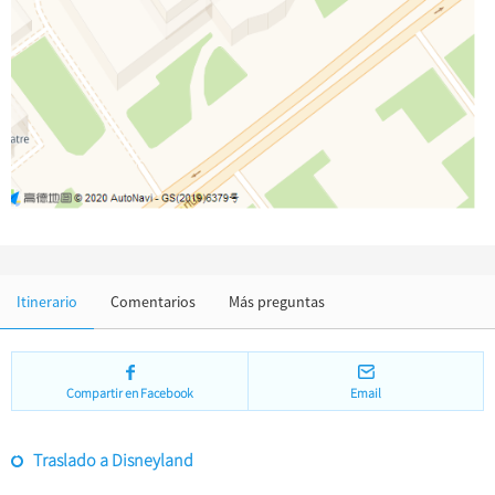
Impresión . Lago de Oeste
Ropa y Accesorios
Arquitectura
Otras cosas
Itinerario
Comentarios
Más preguntas
Compartir en Facebook
Email
Traslado a Disneyland