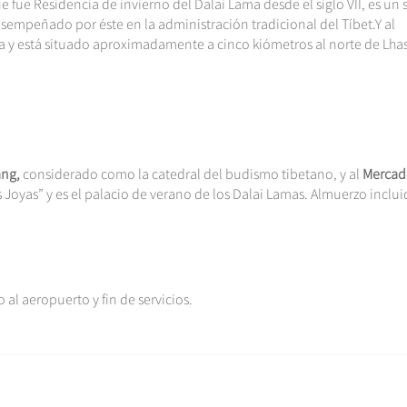
e fue Residencia de invierno del Dalai Lama desde el siglo VII, es un s
empeñado por éste en la administración tradicional del Tíbet.Y al
 y está situado aproximadamente a cinco kiómetros al norte de Lha
ang,
considerado como la catedral del budismo tibetano, y al
Mercad
s Joyas” y es el palacio de verano de los Dalai Lamas. Almuerzo inclui
 al aeropuerto y fin de servicios.