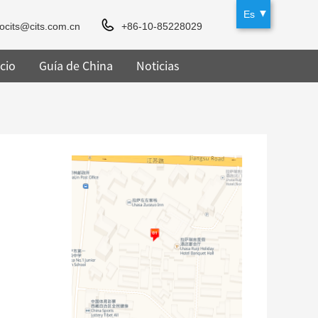
Es
rocits@cits.com.cn
+86-10-85228029
cio
Guía de China
Noticias