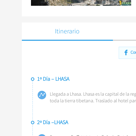
Itinerario
Co
1º Día – LHASA
Llegada a Lhasa. Lhasa es la capital de la r
toda la tierra tibetana. Traslado al hotel pa
2º Día –LHASA