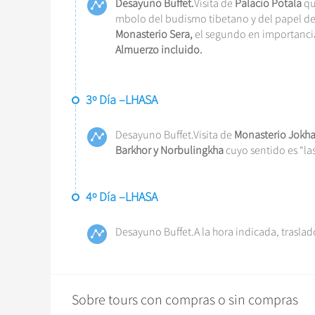
Desayuno Buffet.
Visita de
Palacio Potala
qu
mbolo del budismo tibetano y del papel des
Monasterio Sera,
el segundo en importancia
Almuerzo incluido.
3º Día –LHASA
Desayuno Buffet.Visita de
Monasterio Jokh
Barkhor y Norbulingkha
cuyo sentido es “la
4º Día –LHASA
Desayuno Buffet.A la hora indicada, traslado
Sobre tours con compras o sin compras