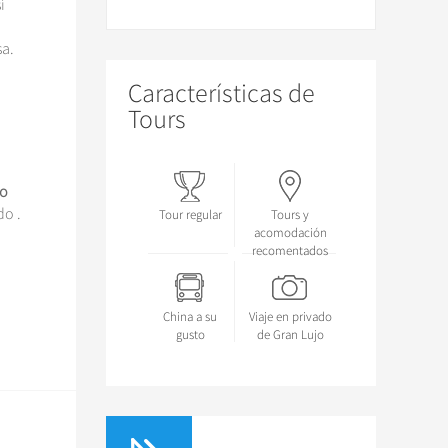
í
sa.
Características de
Tours
o
do .
Tour regular
Tours y
acomodación
recomentados
China a su
Viaje en privado
gusto
de Gran Lujo