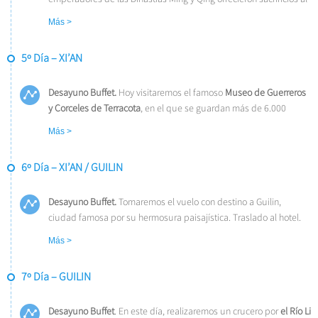
Cielo y rezaban por las buenas cosechas.
Almuerzo incluido
. Por
Más >
la tarde, salida en avión hacia Xi’an, la antigua capital de China
con 3.000 años de existencia, única capital amurallada y punto
5º Día – XI’AN
de partida de la famosa “Ruta de la Seda”. Traslado al
hotel.Alojamiento.
Desayuno Buffet.
Hoy visitaremos el famoso
Museo de Guerreros
y Corceles de Terracot
a
, en el que se guardan más de 6.000
figuras de tamaño natural, que representan un gran ejército de
Más >
guerreros, corceles y carros de guerra que custodian la tumba del
emperador Qin.
Almuerzo incluido
. Por la tarde visitaremos la
6º Día – XI’AN / GUILIN
Gran Pagoda
de la Oca Silvestre
(sin subir) pasando por la
Muralla de la ciudad (sin subir). El tour terminara en el famoso
Barrio Musulmán
Desayuno Buffet.
. Alojamiento.
Tomaremos el vuelo con destino a Guilin,
ciudad famosa por su hermosura paisajística. Traslado al hotel.
Alojamiento.
Más >
7º Día – GUILIN
Desayuno Buffet
. En este día, realizaremos un crucero por
el Río Li