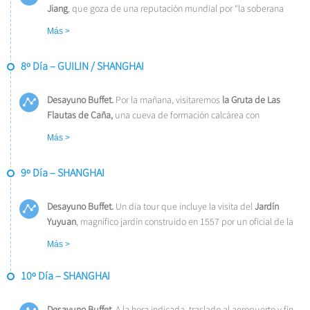
Jiang
, que goza de una reputación mundial por “la soberana
hermosura paisajística” conformada por sus cadenas de verdes
Más >
montañas, picos de formas raras, rocas graciosas y grutas
fantásticas.
Almuerzo incluido.
8º Día – GUILIN / SHANGHAI
Desayuno Buffet.
Por la mañana, visitaremos
la Gruta de Las
Flautas de Caña,
una cueva de formación calcárea con
estalactitas y estalagmitas de gran belleza y tamaño. Tomamos el
Más >
vuelo rumbo a Shanghai, ciudad portuaria directamente
subordinada al poder central con más de 16 millones de
9º Día – SHANGHAI
habitantes. Es el mayor puerto, centro comercial y la metrópoli
más internacional de China. Traslado al hotel. Alojamiento.
Desayuno Buffet.
Un dia tour que incluye la visita del
Jardín
Yuyuan
, magnífico jardín construido en 1557 por un oficial de la
ciudad llamado Yu, el
Templo de Buda de Jade
y el
Malecón de
Más >
la Ciudad,
uno de los lugares más espectaculares de la ciudad
donde se encuentran las construcciones más emblemáticas de la
10º Día – SHANGHAI
ciudad.
Almuerzo incluido
. Alojamiento.
Desayuno Buffet.
A la hora indicada, traslado al aeropuerto y fin