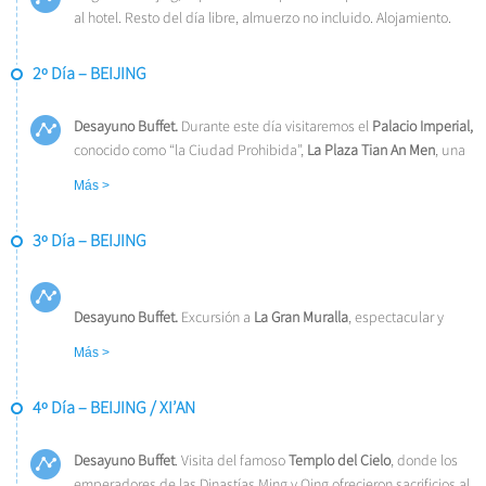
al hotel. Resto del día libre, almuerzo no incluido. Alojamiento.
2º Día – BEIJING
Desayuno Buffet.
Durante este día visitaremos el
Palacio Imperial,
conocido como “la Ciudad Prohibida”,
La Plaza Tian
An Men
, una
de las mayores del mundo.
Almuerzo incluido.
Por la tarde,
Paseo
Más >
en Triciclo
por los callejones del casco antiguo
con la visita a una
familia nativa. Alojamiento.
3º Día – BEIJING
Desayuno Buffet.
Excursión a
La Gran Muralla
, espectacular y
grandiosa obra arquitectónica, cuyos anales cubren más de 2.000
Más >
años y al
Palacio de Verano
que era el jardín veraniego para los
miembros de la casa imperial de la Dinastía Qing.
Almuerzo
4º Día – BEIJING / XI’AN
incluido.
Por la tarde, regresamos a la ciudad con parada cerca
del “
Nido del Pájaro” (Estadio Nacional)
y el
“Cubo del Agua”
(Centro
Desayuno Buffet
Nacional de Natación)
. Visita del famoso
para tomar fotos.
Templo del Cielo
Alojamiento.
, donde los
emperadores de las Dinastías Ming y Qing ofrecieron sacrificios al