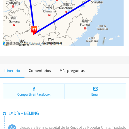
Impresión . Lago de Oeste
Ropa y Accesorios
Arquitectura
Otras cosas
Itinerario
Comentarios
Más preguntas
Compartir en Facebook
Email
1º Día – BEIJING
Llegada a Beijing, capital de la República Popular China. Traslado