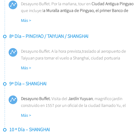
Desayuno Buffet. Por la mañana, tour en
Ciudad Antigua Pingyao
que incluye:l
a Muralla antigua de Pingyao, el primer Banco de
China
–
Rishengchang, Calle Ming y Qing
, y
la Residencia del
Más >
Antiguo Gobierno Distrial de Pingyao
. Almuerzo incluido. Por la
tarde,visita
al Monasterio Shuanglin
. Alojamiento en Pingyao.
8º Día – PINGYAO / TAIYUAN / SHANGHAI
Desayuno Buffet. A la hora prevista,traslado al aeropuerto de
Taiyuan para tomar el vuelo a Shanghai, ciudad portuaria
directamente subordinada al poder central con más de 16
Más >
millones de habitantes. Es el mayor puerto, centro comercial y la
metrópoli más internacional de China. Traslado al hotel.Almuerzo
9º Día – SHANGHAI
NO incluido. Alojamiento
Desayuno Buffet.
Visita del
Jardín Yuyuan
, magnífico jardín
construido en 1557 por un oficial de la ciudad llamado Yu, el
Templo de Buda de Jade
y el
Malecón de la Ciudad,
uno de los
Más >
lugares más espectaculares de la ciudad donde se encuentran
las construcciones más emblemáticos de la ciudad.
Almuerzo
10 º Día – SHANGHAI
Buffet.
Alojamiento.