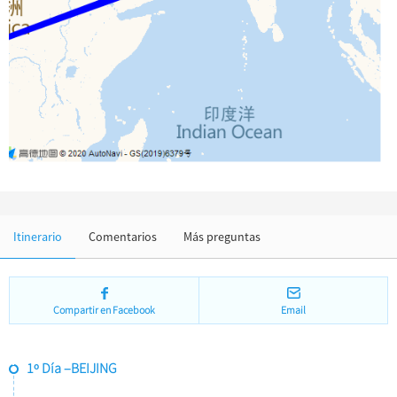
Impresión . Lago de Oeste
Ropa y Accesorios
Arquitectura
Otras cosas
Itinerario
Comentarios
Más preguntas
Compartir en Facebook
Email
1º Día –BEIJING