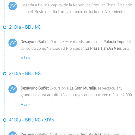
Llegada a Beijing, capital de la República Popular China. Traslado
al hotel. Resto del día libre, almuerzo no incluido. Alojamiento.
2º Día – BEIJING
Desayuno Buffet.
Durante este día visitaremos el
Palacio Imperial,
conocido como “la Ciudad Prohibida”,
La Plaza Tian An Men
, una
de las mayores del mundo, y el
Palacio de Verano
que era el
Más >
jardín veraniego para los miembros de la casa imperial de la
Dinastía Qing.
Almuerzo incluido.
Alojamiento.
3º Día – BEIJING
Desayuno Buffet.
Excursión a
La Gran Muralla
, espectacular y
grandiosa obra arquitectónica, cuyos anales cubren más de 2.000
años
. Almuerzo incluido
. Por la tarde, regresamos a la ciudad con
Más >
parada cerca del “
Nido del Pájaro” (Estadio Nacional)
y el
“Cubo
del Agua” (CentroNacional de Natación)
para tomar fotos. Por la
4º Día – BEIJING / XI’AN
noche,
Cena de bienvenida
degustando el delicioso
Pato
Laqueado de Beijing
. Alojamiento.
Desayuno Buffet
. Visita del famoso
Templo del Cielo
, donde los