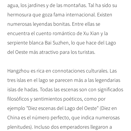
Costumbres folklóricos
agua, los jardines y de las montañas. Tal ha sido su
+
+
Xi'an
Ferias
Espectáculos
Guilin
Artes
hermosura que goza fama internacional. Existen
Sanya
Informaciones de ferias en China
Show de Acrobácia
+
Noticias
Suzhou
numerosas leyendas bonitas. Entre ellas se
Fiestas tradicionales
Hangzhou
Show de Kongfu
Hangzhou
encuentra el cuento romántico de Xu Xian y la
Músic, Danza & Ópera
Sobre destinos
Guangzhou
Impresión . Sanjie Liu
Todas las ciudades
serpiente blanca Bai Suzhen, lo que hace del Lago
Gastronomía
Hongkong
Impresión . Lijiang
Newsletters
del Oeste más atractivo para los turistas.
Deporte y Entretenimiento
Más...
Impresión . Lago de Oeste
Sobre fiestas tradicionales & eventos
Ropa y Accesorios
Hangzhou es rica en connotaciones culturales. Las
Arquitectura
Attracciones
tres islas en el lago se parecen más a las legendarias
Otras cosas
islas de hadas. Todas las escenas son con significados
filosóficos y sentimientos poéticos, como por
ejemplo "Diez escenas del Lago del Oeste" (Diez en
China es el número perfecto, que indica numerosas
plenitudes). Incluso dos emperadores llegaron a