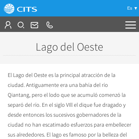
Es
Tour a la medida
Lago del Oeste
Ofertas
+
Viajes en China
El Lago del Oeste es la principal atracción de la
+
Grupos incentivos & Viaje de negocio
ciudad. Antiguamente era una bahía del río
Tour regular
Qiantang, pero el lodo que se acumuló comenzó la
Parte A: Tierra Imperial-Itinerarios Clásicos
+
-
Guía de China
Tours y acomodación recomentados
separó del río. En el siglo VIll el dique fue dragado y
Parte B: Otro Cielo de China-Itinerarios a la
Beijing
+
desde entonces los sucesivos gobernadores de la
China a su gusto
Guía de la ciudad
China Profunda
Shanghai
ciudad no han escatimado esfuerzos para embellecer
Beijing
Parte C: Armonía Suprema-Itinerarios Exóticos
+
Viaje en privado de Gran Lujo
Culturas de China
Guilin
sus alrededores. El lago es famoso por la belleza del
Shanghai
Extensiones